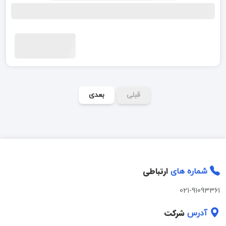
قبلی
بعدی
ارتباطی
شماره های
021-91093361
شرکت
آدرس