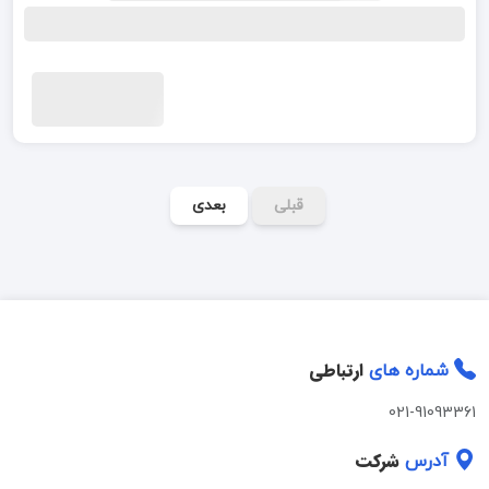
قبلی
بعدی
ارتباطی
شماره های
021-91093361
شرکت
آدرس