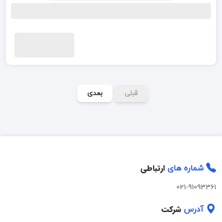
قبلی
بعدی
ارتباطی
شماره های
021-91093361
شرکت
آدرس