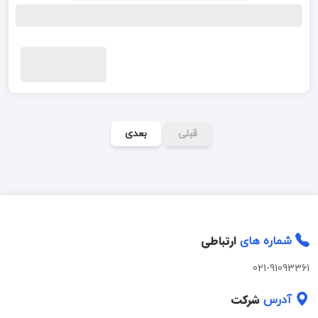
قبلی
بعدی
ارتباطی
شماره های
021-91093361
شرکت
آدرس