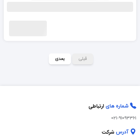
قبلی
بعدی
ارتباطی
شماره های
021-91093361
شرکت
آدرس