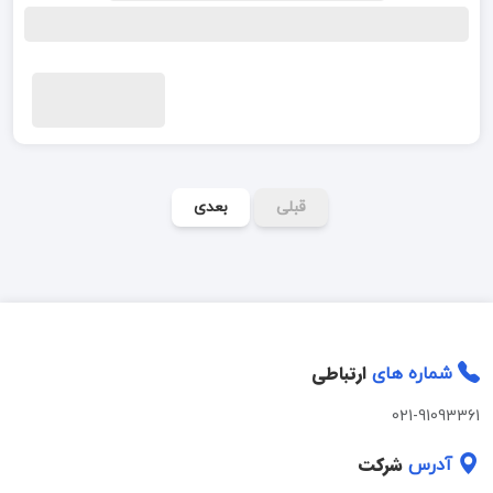
قبلی
بعدی
ارتباطی
شماره های
021-91093361
شرکت
آدرس