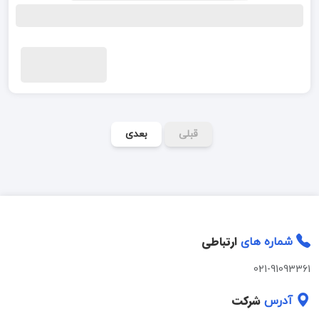
قبلی
بعدی
ارتباطی
شماره های
021-91093361
شرکت
آدرس