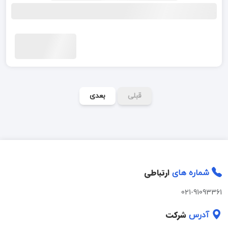
قبلی
بعدی
ارتباطی
شماره های
021-91093361
شرکت
آدرس