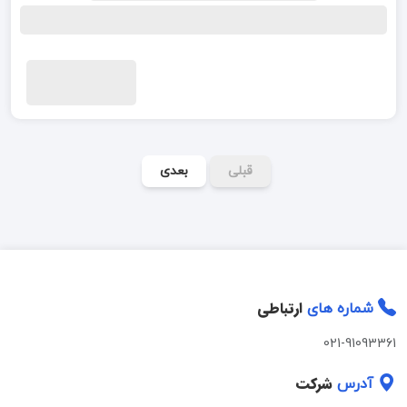
قبلی
بعدی
ارتباطی
شماره های
021-91093361
شرکت
آدرس