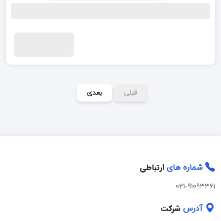
قبلی
بعدی
ارتباطی
شماره های
021-91093361
شرکت
آدرس