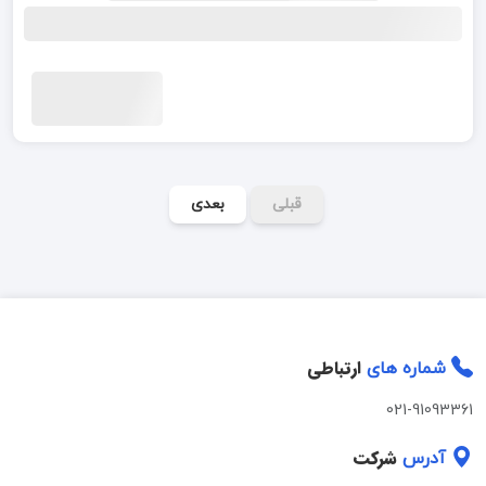
قبلی
بعدی
ارتباطی
شماره های
021-91093361
شرکت
آدرس